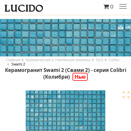
0
Главная
Керамическая и стеклянная мозаика
Sicis
Colibri
Swami 2
Керамогранит Swami 2 (Свами 2) - серия Colibri
(Колибри)
Нью