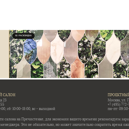
Й САЛОН
ПРОЕКТНЫЙ
а 23
Москва, ул. 
-55
+7 (495) 772-
:00, сб: 10:00-18:00, вс - выходной
пн-пт: 09:30
ти салона на Пречистенке, для экономии вашего времени рекомендуем заран
 менеджера. Это не обязательно, но может значительно сократить время ож