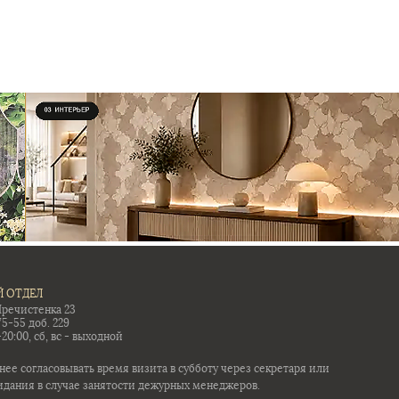
 ОТДЕЛ
Пречистенка 23
75-55 доб. 229
-20:00, сб, вс - выходной
ее согласовывать время визита в субботу через секретаря или
идания в случае занятости дежурных менеджеров.