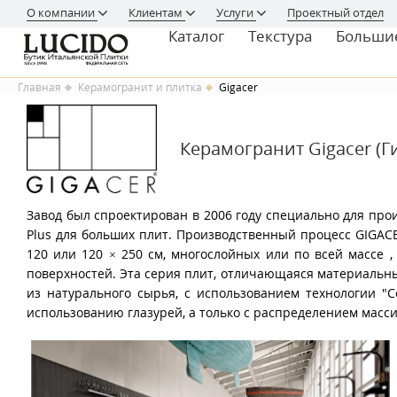
О компании
Клиентам
Услуги
Проектный отдел
Каталог
Текстура
Больши
Главная
Керамогранит и плитка
Gigacer
Керамогранит Gigacer (Г
Завод был спроектирован в 2006 году специально для прои
Plus для больших плит. Производственный процесс GIGAC
120 или 120 × 250 см, многослойных или по всей массе
поверхностей. Эта серия плит, отличающаяся материальн
из натурального сырья, с использованием технологии "C
использованию глазурей, а только с распределением масс