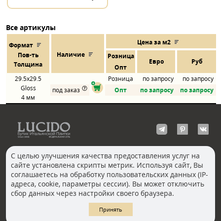
Все артикулы
Цена за м2
Формат
Наличие
Пов
-
ть
Розница
Евро
Руб
Толщина
Опт
29.5x29.5
Розница
по запросу
по запросу
Gloss
под заказ
Опт
по запросу
по запросу
4 мм
С целью улучшения качества предоставления услуг на
сайте установлена скрипты метрик. Используя сайт, Вы
КОНТАКТЫ
соглашаетесь на обработку пользовательских данных (IP-
Волгоград
адреса, cookie, параметры сессии). Вы может отключить
Москва, Пречистенка
Екатеринбург
сбор данных через настройки своего браузера.
Казань
Новосибирск
Ростов-на-Дону
Санкт-Петербург
Принять
Челябинск