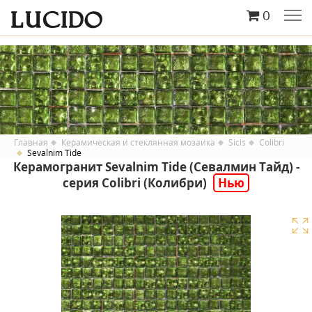
0
Главная
Керамическая и стеклянная мозаика
Sicis
Colibri
Sevalnim Tide
Керамогранит Sevalnim Tide (Севалмин Тайд) -
серия Colibri (Колибри)
Нью