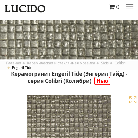
0
Главная
Керамическая и стеклянная мозаика
Sicis
Colibri
Engeril Tide
Керамогранит Engeril Tide (Энгерил Тайд) -
серия Colibri (Колибри)
Нью