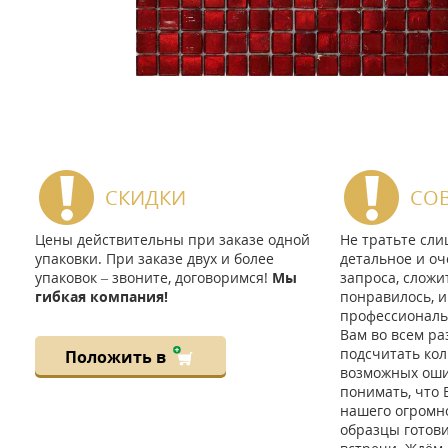
СКИДКИ
СО
Цены действительны при заказе одной
Не тратьте сл
упаковки. При заказе двух и более
детальное и оч
упаковок – звоните, договоримся!
Мы
запроса, сложи
гибкая компания!
понравилось, и
профессиональ
Вам во всем ра
подсчитать кол
Положить в
возможных ошиб
понимать, что 
нашего огромно
образцы готов