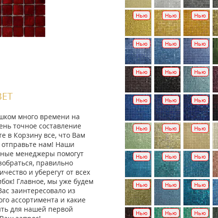
Нью
Нью
Нью
Нью
Нью
Нью
Нью
Нью
Нью
ВЕТ
Нью
Нью
Нью
ишком много времени на
ень точное составление
Нью
Нью
Нью
те в Корзину все, что Вам
 отправьте нам! Наши
ные менеджеры помогут
Нью
Нью
Нью
зобраться, правильно
ичество и уберегут от всех
ок! Главное, мы уже будем
Нью
Нью
Нью
Вас заинтересовало из
го ассортимента и какие
ить для нашей первой
Нью
Нью
Нью