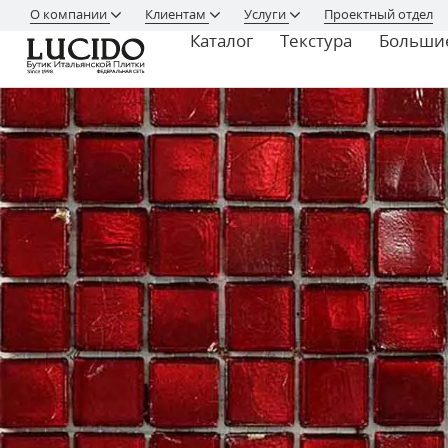
О компании
Клиентам
Услуги
Проектный отдел
Каталог
Текстура
Больши