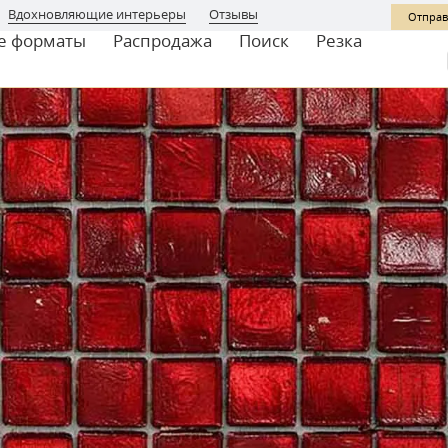
Вдохновляющие интерьеры
Отзывы
Отправ
е форматы
Распродажа
Поиск
Резка