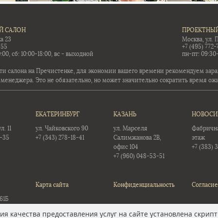
Й САЛОН
ПРОЕКТНЫЙ
а 23
Москва, ул. 
-55
+7 (495) 772-
:00, сб: 10:00-18:00, вс - выходной
пн-пт: 09:30
ти салона на Пречистенке, для экономии вашего времени рекомендуем заран
 менеджера. Это не обязательно, но может значительно сократить время ож
ЕКАТЕРИНБУРГ
КАЗАНЬ
НОВОСИ
. 11
ул. Чайковского 90
ул. Марселя
Фабричная
5-35
+7 (343) 278-18-41
Салимжанова 2В,
этаж
офис 104
+7 (383) 
+7 (960) 048-53-51
Карта сайта
Конфиденциальность
Согласие
61Б
12
я качества предоставления услуг на сайте установлена скрипт