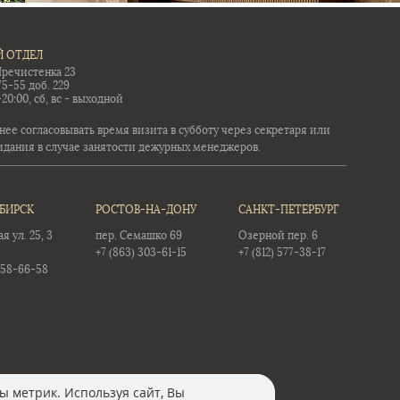
 ОТДЕЛ
Пречистенка 23
75-55 доб. 229
-20:00, сб, вс - выходной
ее согласовывать время визита в субботу через секретаря или
идания в случае занятости дежурных менеджеров.
БИРСК
РОСТОВ-НА-ДОНУ
САНКТ-ПЕТЕРБУРГ
 ул. 25, 3
пер. Семашко 69
Озерной пер. 6
+7 (863) 303-61-15
+7 (812) 577-38-17
358-66-58
ы метрик. Используя сайт, Вы