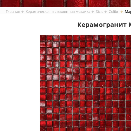
Главная
Керамическая и стеклянная мозаика
Sicis
Colibri
Mag
Керамогранит Ma