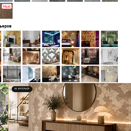
Нью
рьеров