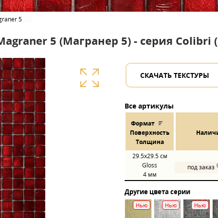
raner 5
graner 5 (Магранер 5) - серия Colibri
СКАЧАТЬ ТЕКСТУРЫ
Все артикулы
Формат
Пов
ерхнос
ть
Налич
Толщина
29.5x29.5
см
Gloss
под заказ
4 мм
Другие цвета серии
Нью
Нью
Нью