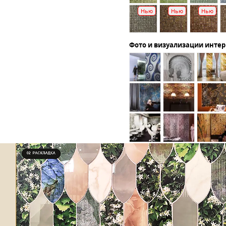
Нью
Нью
Нью
Фото и визуализации инте