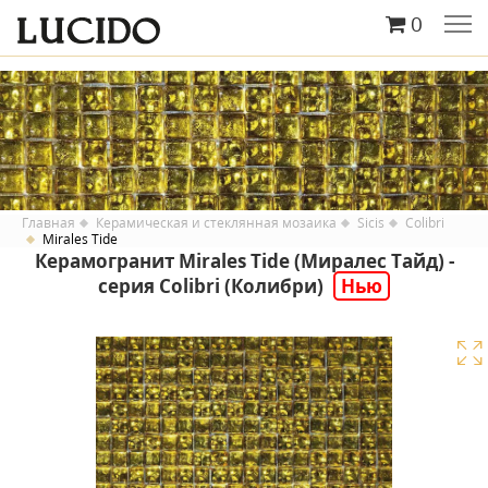
0
Главная
Керамическая и стеклянная мозаика
Sicis
Colibri
Mirales Tide
Керамогранит Mirales Tide (Миралес Тайд) -
серия Colibri (Колибри)
Нью