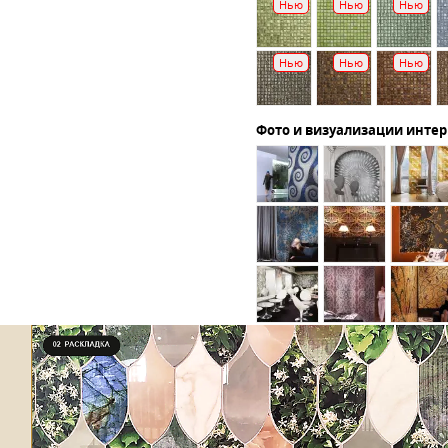
Нью
Нью
Нью
Нью
Нью
Нью
Фото и визуализации инте