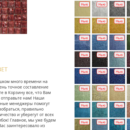
Нью
Нью
Нью
Нью
Нью
Нью
Нью
Нью
Нью
Нью
Нью
Нью
ВЕТ
Нью
Нью
Нью
ишком много времени на
ень точное составление
Нью
Нью
Нью
те в Корзину все, что Вам
 отправьте нам! Наши
ные менеджеры помогут
Нью
Нью
Нью
зобраться, правильно
ичество и уберегут от всех
ок! Главное, мы уже будем
Нью
Нью
Нью
Вас заинтересовало из