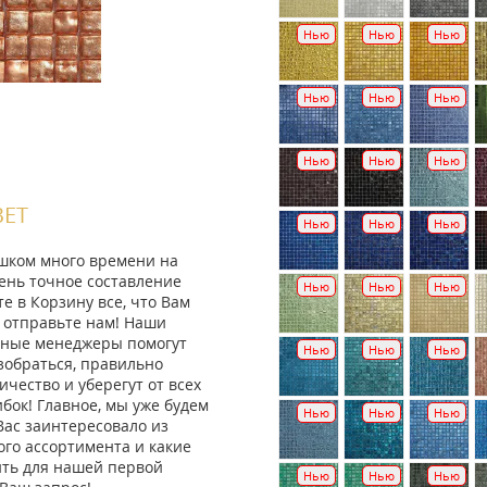
Нью
Нью
Нью
Нью
Нью
Нью
Нью
Нью
Нью
ВЕТ
Нью
Нью
Нью
ишком много времени на
ень точное составление
Нью
Нью
Нью
те в Корзину все, что Вам
 отправьте нам! Наши
ные менеджеры помогут
Нью
Нью
Нью
зобраться, правильно
ичество и уберегут от всех
ок! Главное, мы уже будем
Нью
Нью
Нью
Вас заинтересовало из
го ассортимента и какие
ить для нашей первой
Нью
Нью
Нью