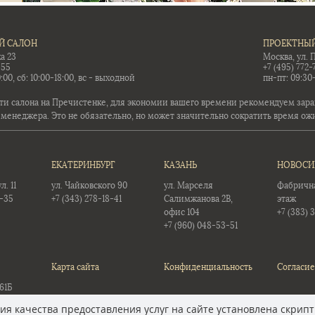
Й САЛОН
ПРОЕКТНЫЙ
а 23
Москва, ул. 
-55
+7 (495) 772-
:00, сб: 10:00-18:00, вс - выходной
пн-пт: 09:30
ти салона на Пречистенке, для экономии вашего времени рекомендуем заран
 менеджера. Это не обязательно, но может значительно сократить время ож
ЕКАТЕРИНБУРГ
КАЗАНЬ
НОВОСИ
. 11
ул. Чайковского 90
ул. Марселя
Фабричная
5-35
+7 (343) 278-18-41
Салимжанова 2В,
этаж
офис 104
+7 (383) 
+7 (960) 048-53-51
Карта сайта
Конфиденциальность
Согласие
61Б
12
я качества предоставления услуг на сайте установлена скрипт