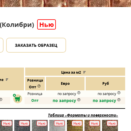
i (Колибри)
Нью
ЗАКАЗАТЬ ОБРАЗЕЦ
Цена за м2
ие
Розница
Евро
Руб
Опт
Розница
по запросу
по запросу
по запросу
по запросу
Опт
Таблица «Форматы и поверхности»
Нью
Нью
Нью
Нью
Нью
Нью
Нью