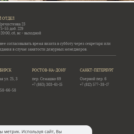
 ОТДЕЛ
Пречистенка 23
75-55 доб. 229
-20:00, сб, вс - выходной
ее согласовывать время визита в субботу через секретаря или
идания в случае занятости дежурных менеджеров.
БИРСК
РОСТОВ-НА-ДОНУ
САНКТ-ПЕТЕРБУРГ
 ул. 25, 3
пер. Семашко 69
Озерной пер. 6
+7 (863) 303-61-15
+7 (812) 577-38-17
358-66-58
ы метрик. Используя сайт, Вы