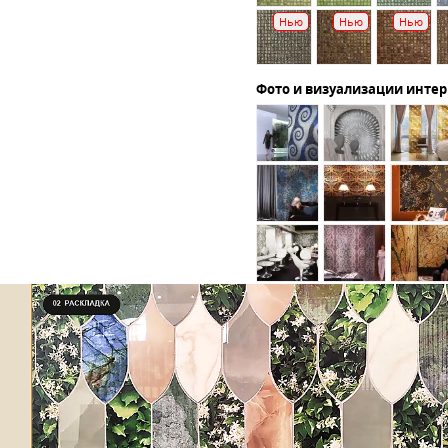
Нью
Нью
Нью
Фото и визуализации инте