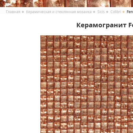
Главная
Керамическая и стеклянная мозаика
Sicis
Colibri
Fen
Керамогранит Fen