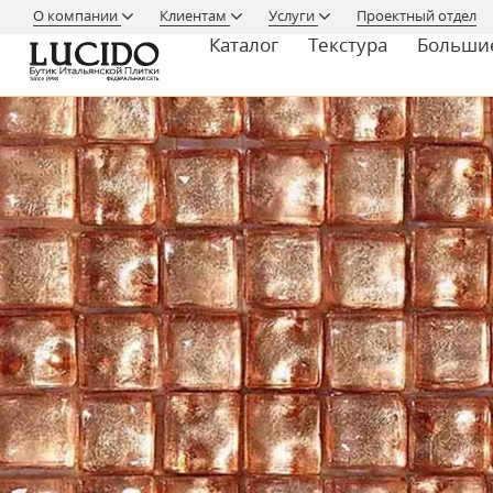
О компании
Клиентам
Услуги
Проектный отдел
Каталог
Текстура
Больши