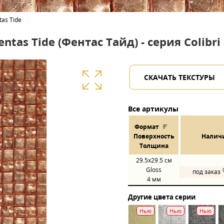
tas Tide
tas Tide (Фентас Тайд) - серия Colibr
СКАЧАТЬ ТЕКСТУРЫ
Все артикулы
Формат
Пов
ерхнос
ть
Налич
Толщина
29.5x29.5
см
Gloss
под заказ
4 мм
Другие цвета серии
Нью
Нью
Нью