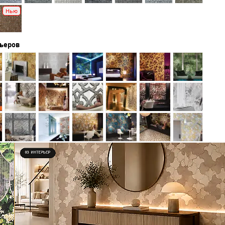
Нью
рьеров