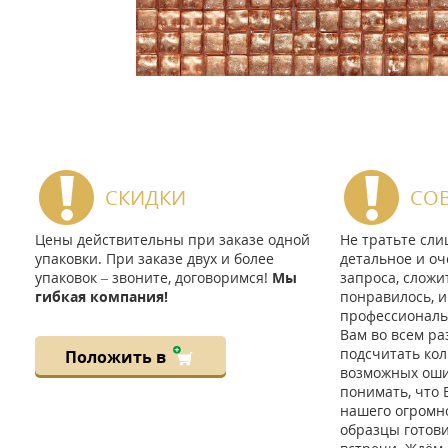
СКИДКИ
СО
Цены действительны при заказе одной
Не тратьте сл
упаковки. При заказе двух и более
детальное и оч
упаковок – звоните, договоримся!
Мы
запроса, сложи
гибкая компания!
понравилось, и
профессиональ
Вам во всем ра
подсчитать кол
Положить в
возможных ошиб
понимать, что 
нашего огромно
образцы готов