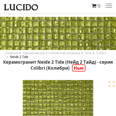
0
Главная
Керамическая и стеклянная мозаика
Sicis
Colibri
Neide 2 Tide
Керамогранит Neide 2 Tide (Нейд 2 Тайд) - серия
Colibri (Колибри)
Нью