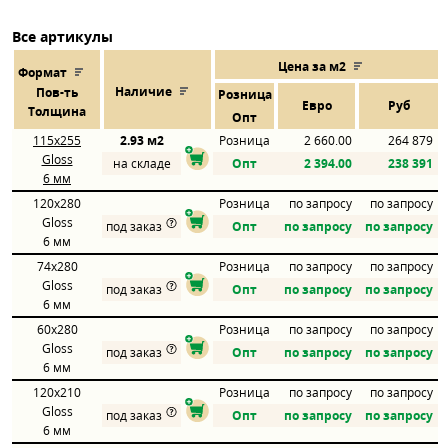
Все артикулы
Цена за м2
Формат
Наличие
Пов
-
ть
Розница
Евро
Руб
Толщина
Опт
115x255
2.93 м2
Розница
2 660.00
264 879
Gloss
на складе
Опт
2 394.00
238 391
6 мм
120x280
Розница
по запросу
по запросу
Gloss
под заказ
Опт
по запросу
по запросу
6 мм
74x280
Розница
по запросу
по запросу
Gloss
под заказ
Опт
по запросу
по запросу
6 мм
60x280
Розница
по запросу
по запросу
Gloss
под заказ
Опт
по запросу
по запросу
6 мм
120x210
Розница
по запросу
по запросу
Gloss
под заказ
Опт
по запросу
по запросу
6 мм