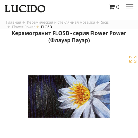
0
Главная
Керамическая и стеклянная мозаика
Sicis
Flower Power
FLO5B
Керамогранит FLO5B - серия Flower Power
(Флауэр Пауэр)