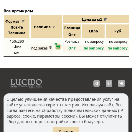
Все артикулы
Цена за м2
Формат
Наличие
Пов
-
ть
Розница
Евро
Руб
Толщина
Опт
150x290
Розница
по запросу
по запросу
Gloss
под заказ
Опт
по запросу
по запросу
мм
С целью улучшения качества предоставления услуг на
сайте установлена скрипты метрик. Используя сайт, Вы
КОНТАКТЫ
соглашаетесь на обработку пользовательских данных (IP-
Волгоград
адреса, cookie, параметры сессии). Вы может отключить
Москва, Пречистенка
Екатеринбург
сбор данных через настройки своего браузера.
Казань
Новосибирск
Ростов-на-Дону
Санкт-Петербург
Принять