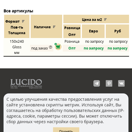
Все артикулы
Цена за м2
Формат
Наличие
Пов
-
ть
Розница
Евро
Руб
Толщина
Опт
150x240
Розница
по запросу
по запросу
Gloss
под заказ
Опт
по запросу
по запросу
мм
С целью улучшения качества предоставления услуг на
сайте установлена скрипты метрик. Используя сайт, Вы
КОНТАКТЫ
соглашаетесь на обработку пользовательских данных (IP-
Волгоград
адреса, cookie, параметры сессии). Вы может отключить
Москва, Пречистенка
Екатеринбург
сбор данных через настройки своего браузера.
Казань
Новосибирск
Ростов-на-Дону
Санкт-Петербург
Принять