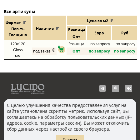
Все артикулы
Цена за м2
Формат
Наличие
Пов
-
ть
Розница
Евро
Руб
Толщина
Опт
120x120
Розница
по запросу
по запросу
Gloss
под заказ
Опт
по запросу
по запросу
мм
С целью улучшения качества предоставления услуг на
сайте установлена скрипты метрик. Используя сайт, Вы
КОНТАКТЫ
соглашаетесь на обработку пользовательских данных (IP-
Волгоград
адреса, cookie, параметры сессии). Вы может отключить
Москва, Пречистенка
Екатеринбург
сбор данных через настройки своего браузера.
Казань
Новосибирск
Ростов-на-Дону
Санкт-Петербург
Принять