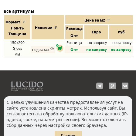
Все артикулы
Цена за м2
Формат
Наличие
Пов
-
ть
Розница
Евро
Руб
Толщина
Опт
150x290
Розница
по запросу
по запросу
Gloss
под заказ
Опт
по запросу
по запросу
мм
С целью улучшения качества предоставления услуг на
сайте установлена скрипты метрик. Используя сайт, Вы
КОНТАКТЫ
соглашаетесь на обработку пользовательских данных (IP-
Волгоград
адреса, cookie, параметры сессии). Вы может отключить
Москва, Пречистенка
Екатеринбург
сбор данных через настройки своего браузера.
Казань
Новосибирск
Ростов-на-Дону
Санкт-Петербург
Принять