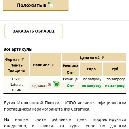
Положить в
ЗАКАЗАТЬ ОБРАЗЕЦ
Все артикулы
Цена за м2
Формат
Наличие
Пов
-
ть
Розница
Евро
Руб
Толщина
Опт
15x15
Розница
по запросу
по запросу
Naturale
под заказ
Опт
по запросу
по запросу
10 мм
Бутик Итальянской Плитки LUCIDO является официальным
поставщиком керамогранита Iris Ceramica.
На нашем сайте рублевые цены корректируются
ежедневно, и зависят от курса евро по данным