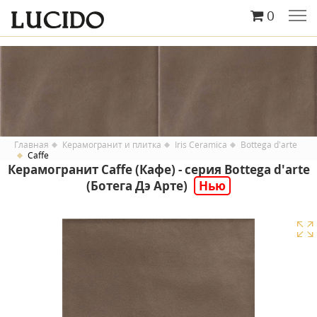
0
Главная
Керамогранит и плитка
Iris Ceramica
Bottega d'arte
Caffe
Керамогранит Caffe (Кафе) - серия Bottega d'arte
(Ботега Дэ Арте)
Нью