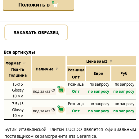
Положить в
ЗАКАЗАТЬ ОБРАЗЕЦ
Все артикулы
Цена за м2
Формат
Наличие
Пов
-
ть
Розница
Евро
Руб
Толщина
Опт
15x15
Розница
по запросу
по запросу
Glossy
под заказ
Опт
по запросу
по запросу
10 мм
7.5x15
Розница
по запросу
по запросу
Glossy
под заказ
Опт
по запросу
по запросу
10 мм
Бутик Итальянской Плитки LUCIDO является официальным
поставщиком керамогранита Iris Ceramica.