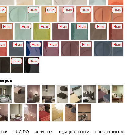
ью
Нью
Нью
Нью
Нью
Нью
Нью
Нью
Нью
Нью
Нью
Нью
Нью
ью
Нью
Нью
Нью
Нью
Нью
Нью
Нью
рьеров
итки LUCIDO является официальным поставщиком