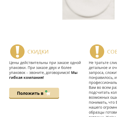
СКИДКИ
СО
Цены действительны при заказе одной
Не тратьте сл
упаковки. При заказе двух и более
детальное и оч
упаковок – звоните, договоримся!
Мы
запроса, сложи
гибкая компания!
понравилось, и
профессиональ
Вам во всем ра
подсчитать кол
Положить в
возможных ошиб
понимать, что 
нашего огромно
образцы готов