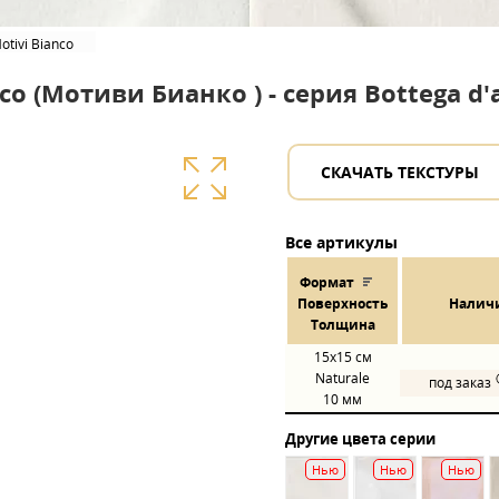
otivi Bianco
o (Мотиви Бианко ) - серия Bottega d'a
СКАЧАТЬ ТЕКСТУРЫ
Все артикулы
Формат
Пов
ерхнос
ть
Налич
Толщина
15x15
см
Naturale
под заказ
10 мм
Другие цвета серии
Нью
Нью
Нью