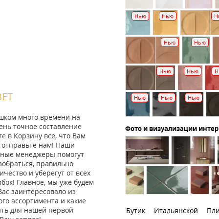
Нью
Нью
Н
Нью
Нью
Нью
Нью
Н
ВЕТ
Нью
Нью
Нью
ишком много времени на
ень точное составление
Фото и визуализации инте
те в Корзину все, что Вам
 отправьте нам! Наши
ные менеджеры помогут
зобраться, правильно
ичество и уберегут от всех
ок! Главное, мы уже будем
Вас заинтересовало из
го ассортимента и какие
ить для нашей первой
Бутик Итальянской Пл