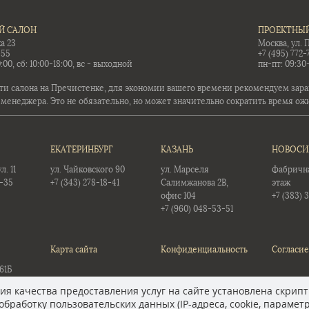
Й САЛОН
ПРОЕКТНЫЙ
а 23
Москва, ул. 
-55
+7 (495) 772-
:00, сб: 10:00-18:00, вс - выходной
пн-пт: 09:30
ти салона на Пречистенке, для экономии вашего времени рекомендуем заран
 менеджера. Это не обязательно, но может значительно сократить время ож
ЕКАТЕРИНБУРГ
КАЗАНЬ
НОВОСИ
. 11
ул. Чайковского 90
ул. Марселя
Фабричная
5-35
+7 (343) 278-18-41
Салимжанова 2В,
этаж
офис 104
+7 (383) 
+7 (960) 048-53-51
Карта сайта
Конфиденциальность
Согласие
61Б
12
я качества предоставления услуг на сайте установлена скрипт
обработку пользовательских данных (IP-адреса, cookie, парамет