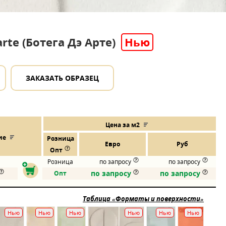
rte (Ботега Дэ Арте)
Нью
ЗАКАЗАТЬ ОБРАЗЕЦ
Цена за м2
ие
Розница
Евро
Руб
Опт
Розница
по запросу
по запросу
по запросу
по запросу
Опт
Таблица «Форматы и поверхности»
Нью
Нью
Нью
Нью
Нью
Нью