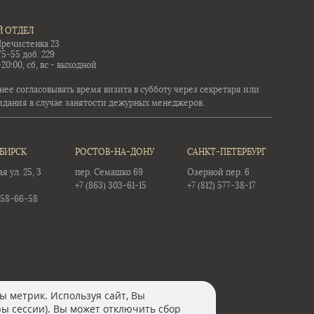
 ОТДЕЛ
Пречистенка 23
75-55 доб. 229
-20:00, сб, вс - выходной
ее согласовывать время визита в субботу через секретаря или
идания в случае занятости дежурных менеджеров.
БИРСК
РОСТОВ-НА-ДОНУ
САНКТ-ПЕТЕРБУРГ
 ул. 25, 3
пер. Семашко 69
Озерной пер. 6
+7 (863) 303-61-15
+7 (812) 577-38-17
358-66-58
ы метрик. Используя сайт, Вы
ры сессии). Вы может отключить сбор