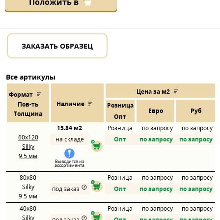
Положить в
ЗАКАЗАТЬ ОБРАЗЕЦ
Все артикулы
Цена за м2
Формат
Наличие
Пов
-
ть
Розница
Евро
Руб
Толщина
Опт
15.84 м2
Розница
по запросу
по запросу
60x120
на складе
Опт
по запросу
по запросу
Silky
9.5 мм
Выводится из
ассортимента
80x80
Розница
по запросу
по запросу
Silky
под заказ
Опт
по запросу
по запросу
9.5 мм
40x80
Розница
по запросу
по запросу
Silky
под заказ
Опт
по запросу
по запросу