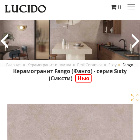
0
Главная
Керамогранит и плитка
Emil Ceramica
Sixty
Fango
Керамогранит Fango (Фанго) - серия Sixty
(Сиксти)
Нью