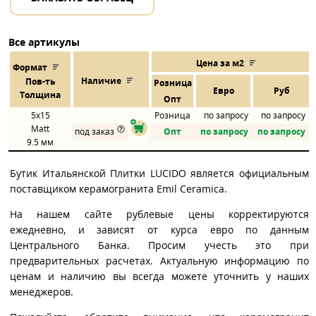
Все артикулы
Цена за м2
Формат
Наличие
Пов
-
ть
Розница
Евро
Руб
Толщина
Опт
5x15
Розница
по запросу
по запросу
Matt
под заказ
Опт
по запросу
по запросу
9.5 мм
Бутик Итальянской Плитки LUCIDO является официальным
поставщиком керамогранита Emil Ceramica.
На нашем сайте рублевые цены корректируются
ежедневно, и зависят от курса евро по данным
Центрального Банка. Просим учесть это при
предварительных расчетах. Актуальную информацию по
ценам и наличию вы всегда можете уточнить у наших
менеджеров.