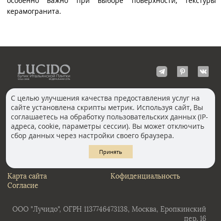
особенно важно при выборе поверхности, текстуры
керамогранита.
С целью улучшения качества предоставления услуг на
сайте установлена скрипты метрик. Используя сайт, Вы
КОНТАКТЫ
соглашаетесь на обработку пользовательских данных (IP-
Волгоград
адреса, cookie, параметры сессии). Вы может отключить
Москва, Пречистенка
Екатеринбург
сбор данных через настройки своего браузера.
Казань
Новосибирск
Ростов-на-Дону
Санкт-Петербург
Принять
Челябинск
Карта сайта
Кофиденциальность
Согласие
ООО "Лучидо", ОГРН 1137746473138, Москва, Еропкинский
пер. 16