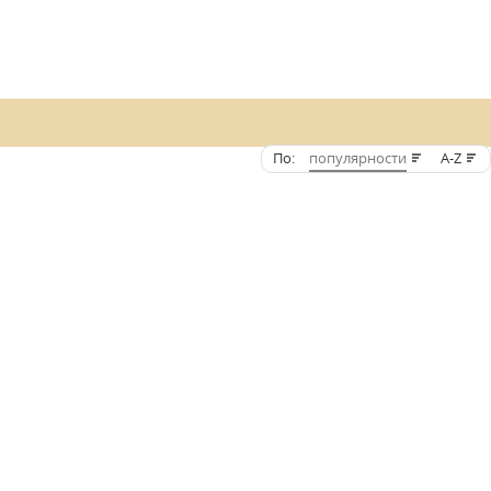
По:
популярности
A-Z