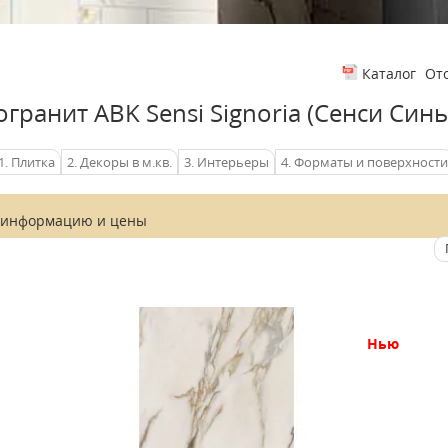
От
Каталог
гранит ABK Sensi Signoria (Сенси Син
1. Плитка
2. Декоры в м.кв.
3. Интерьеры
4. Форматы и поверхности
 информацию и
цены
нью