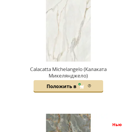
Calacatta Michelangelo (Калаката
Микелянджело)
Положить в
нью