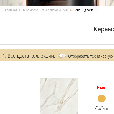
Главная
Керамогранит и плитка
ABK
Sensi Signoria
Керамо
1. Все цвета коллекции:
Отобразить
техническую
нью
1
Артикул
в наличии