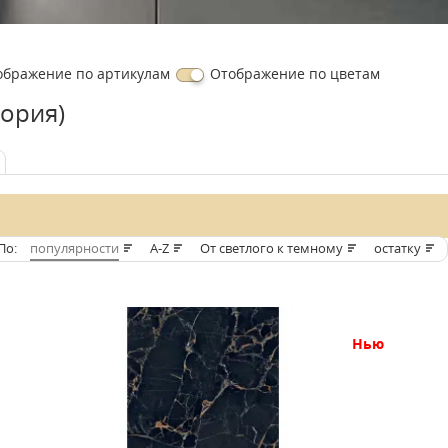
ображение
по артикулам
Отображение
по цветам
ьория)
По:
популярности
A-Z
От светлого к темному
остатку
нью