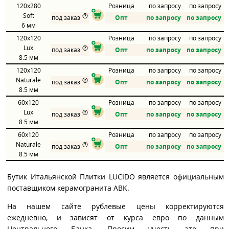
120x280
Розница
по запросу
по запросу
Soft
под заказ
Опт
по запросу
по запросу
6 мм
120x120
Розница
по запросу
по запросу
Lux
под заказ
Опт
по запросу
по запросу
8.5 мм
120x120
Розница
по запросу
по запросу
Naturale
под заказ
Опт
по запросу
по запросу
8.5 мм
60x120
Розница
по запросу
по запросу
Lux
под заказ
Опт
по запросу
по запросу
8.5 мм
60x120
Розница
по запросу
по запросу
Naturale
под заказ
Опт
по запросу
по запросу
8.5 мм
Бутик Итальянской Плитки LUCIDO является официальным
поставщиком керамогранита ABK.
На нашем сайте рублевые цены корректируются
ежедневно, и зависят от курса евро по данным
Центрального Банка. Просим учесть это при