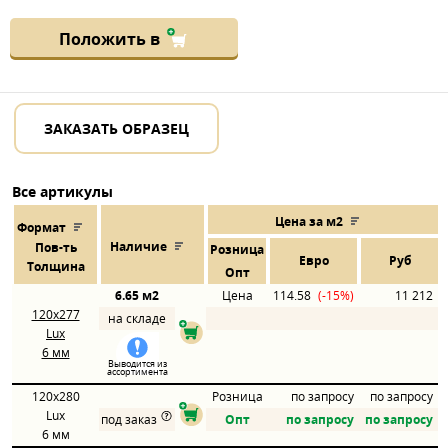
Положить в
ЗАКАЗАТЬ ОБРАЗЕЦ
Все артикулы
Цена за м2
Формат
Наличие
Пов
-
ть
Розница
Евро
Руб
Толщина
Опт
6.65 м2
Цена
114.58
(-15%)
11 212
120x277
на складе
Lux
6 мм
Выводится из
ассортимента
120x280
Розница
по запросу
по запросу
Lux
под заказ
Опт
по запросу
по запросу
6 мм