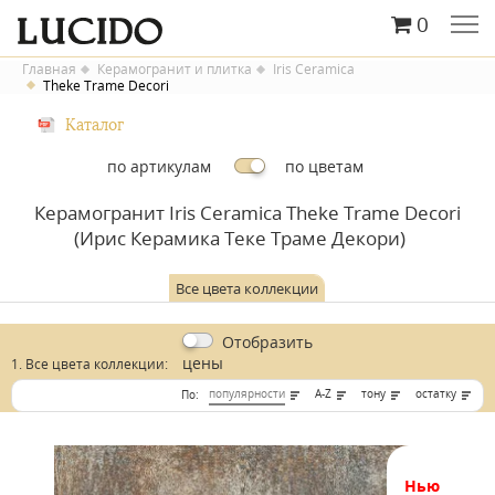
0
Главная
Керамогранит и плитка
Iris Ceramica
Theke Trame Decori
Каталог
по артикулам
по цветам
Керамогранит Iris Ceramica Theke Trame Decori
(Ирис Керамика Теке Траме Декори)
Все цвета коллекции
Отобразить
цены
1. Все цвета коллекции:
популярности
A-Z
тону
остатку
По:
нью