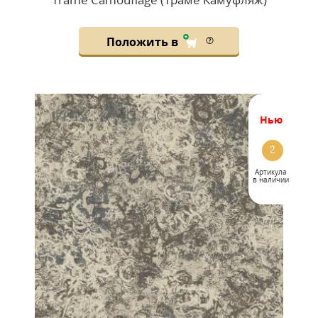
Положить в
нью
2
Артикула
в наличии