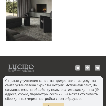
С целью улучшения качества предоставления услуг на
сайте установлена скрипты метрик. Используя сайт, Вы
КОНТАКТЫ
соглашаетесь на обработку пользовательских данных (IP-
Волгоград
адреса, cookie, параметры сессии). Вы может отключить
Москва, Пречистенка
Екатеринбург
сбор данных через настройки своего браузера.
Казань
Новосибирск
Ростов-на-Дону
Санкт-Петербург