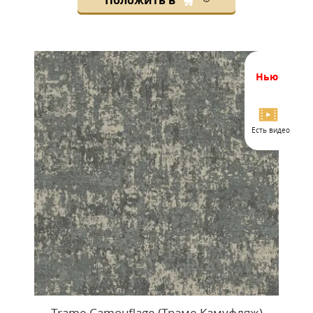
Положить в
нью
Есть видео
Trame Camouflage (Траме Камуфляж)