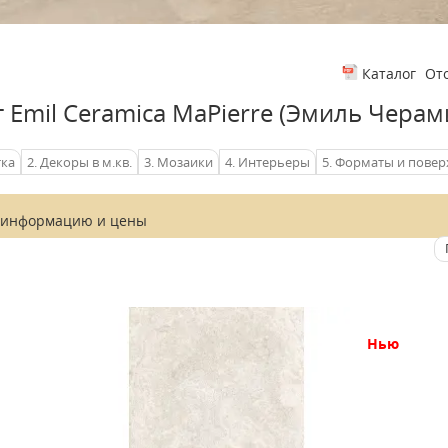
От
Каталог
 Emil Сeramica MaPierre (Эмиль Черам
тка
2. Декоры в м.кв.
3. Мозаики
4. Интерьеры
5. Форматы и повер
 информацию и
цены
нью