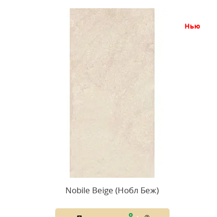
нью
Nobile Beige (Нобл Беж)