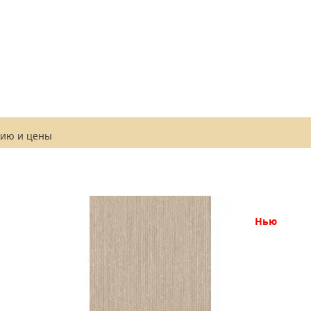
цию и
цены
нью