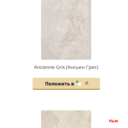
Ancienne Gris (Ансьен Грис)
Положить в
нью