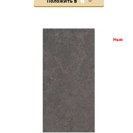
Положить в
нью