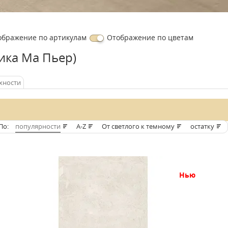
ображение
по артикулам
Отображение
по цветам
ика Ма Пьер)
хности
По:
популярности
A-Z
От светлого к темному
остатку
нью