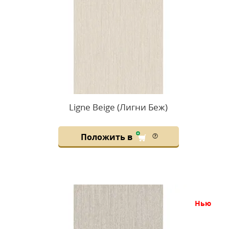
Ligne Beige (Лигни Беж)
Положить в
нью