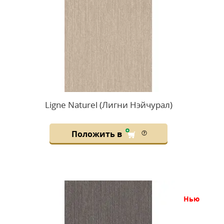
Ligne Naturel (Лигни Нэйчурал)
Положить в
нью