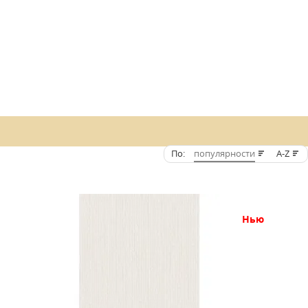
По:
популярности
A-Z
нью