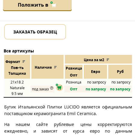
Положить в
ЗАКАЗАТЬ ОБРАЗЕЦ
Все артикулы
Цена за м2
Формат
Наличие
Пов
-
ть
Розница
Евро
Руб
Толщина
Опт
21x18.2
Розница
по запросу
по запросу
Naturale
под заказ
Опт
по запросу
по запросу
9.5 мм
Бутик Итальянской Плитки LUCIDO является официальным
поставщиком керамогранита Emil Ceramica.
На нашем сайте рублевые цены корректируются
ежедневно, и зависят от курса евро по данным