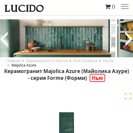
0
Главная
Керамогранит и плитка
Emil Ceramica
Forme
Majolica Azure
Керамогранит Majolica Azure (Майолика Азуре)
- серия Forme (Форми)
Нью