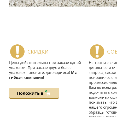
СКИДКИ
СО
Цены действительны при заказе одной
Не тратьте сл
упаковки. При заказе двух и более
детальное и оч
упаковок – звоните, договоримся!
Мы
запроса, сложи
гибкая компания!
понравилось, и
профессиональ
Вам во всем ра
подсчитать кол
Положить в
возможных ошиб
понимать, что 
нашего огромно
образцы готов