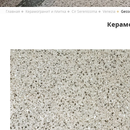
Главная
Керамогранит и плитка
Cir Serenissima
Venezia
Gess
Керамо