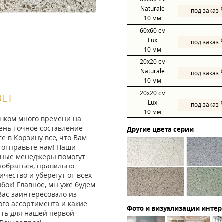
Naturale
под заказ
10 мм
60x60
см
Lux
под заказ
10 мм
20x20
см
Naturale
под заказ
10 мм
20x20
см
ВЕТ
Lux
под заказ
10 мм
ишком много времени на
ень точное составление
Другие цвета серии
те в Корзину все, что Вам
 отправьте нам! Наши
ные менеджеры помогут
зобраться, правильно
ичество и уберегут от всех
ок! Главное, мы уже будем
Вас заинтересовало из
го ассортимента и какие
Фото и визуализации инте
ить для нашей первой