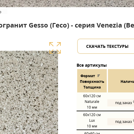
o
гранит Gesso (Гесо) - серия Venezia (В
СКАЧАТЬ ТЕКСТУРЫ
Все артикулы
Формат
Пов
ерхнос
ть
Налич
Толщина
60x120
см
Naturale
под заказ
10 мм
60x120
см
Lux
под заказ
10 мм
60x60
см