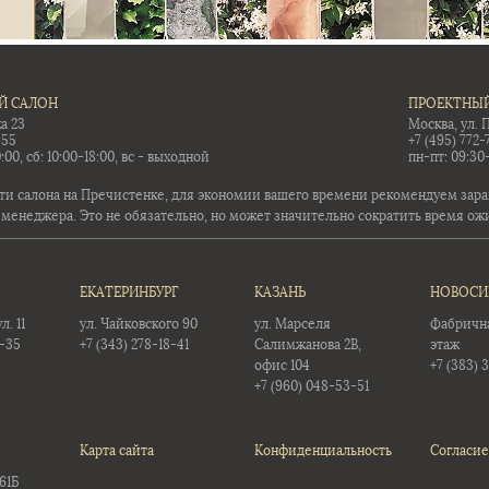
Й САЛОН
ПРОЕКТНЫЙ
а 23
Москва, ул. 
-55
+7 (495) 772-
:00, сб: 10:00-18:00, вс - выходной
пн-пт: 09:30
ти салона на Пречистенке, для экономии вашего времени рекомендуем заран
 менеджера. Это не обязательно, но может значительно сократить время ож
ЕКАТЕРИНБУРГ
КАЗАНЬ
НОВОСИ
. 11
ул. Чайковского 90
ул. Марселя
Фабричная
5-35
+7 (343) 278-18-41
Салимжанова 2В,
этаж
офис 104
+7 (383) 
+7 (960) 048-53-51
Карта сайта
Конфиденциальность
Согласие
61Б