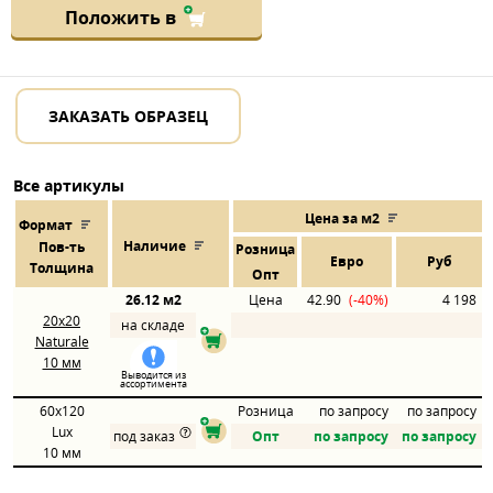
Положить в
ЗАКАЗАТЬ ОБРАЗЕЦ
Все артикулы
Цена за м2
Формат
Наличие
Пов
-
ть
Розница
Евро
Руб
Толщина
Опт
26.12 м2
Цена
42.90
(-40%)
4 198
20x20
на складе
Naturale
10 мм
Выводится из
ассортимента
60x120
Розница
по запросу
по запросу
Lux
под заказ
Опт
по запросу
по запросу
10 мм