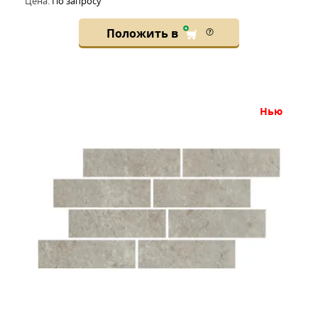
Цена:
По запросу
Положить в
нью