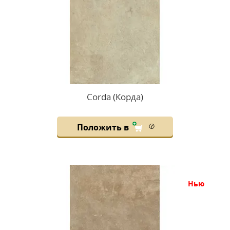
Corda (Корда)
Положить в
нью