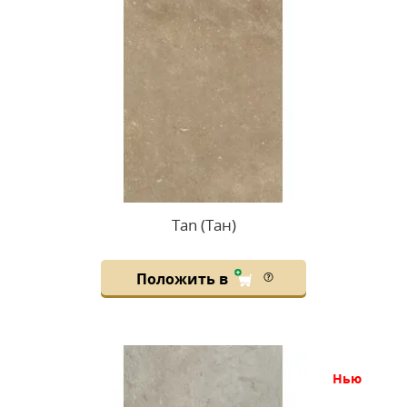
Tan (Тан)
Положить в
нью