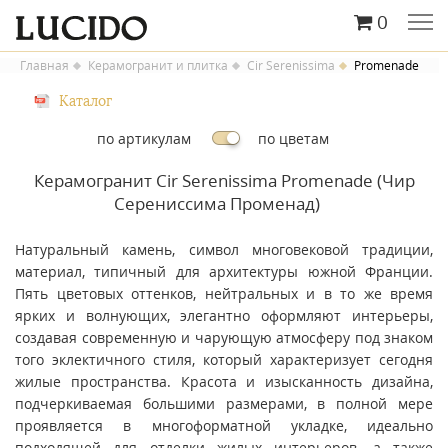
0
Главная
Керамогранит и плитка
Cir Serenissima
Promenade
Каталог
по артикулам
по цветам
Керамогранит Cir Serenissima Promenade (Чир
Серениссима Променад)
Натуральный камень, символ многовековой традиции,
материал, типичный для архитектуры южной Франции.
Пять цветовых оттенков, нейтральных и в то же время
ярких и волнующих, элегантно оформляют интерьеры,
создавая современную и чарующую атмосферу под знаком
того эклектичного стиля, который характеризует сегодня
жилые пространства. Красота и изысканность дизайна,
подчеркиваемая большими размерами, в полной мере
проявляется в многоформатной укладке, идеально
подходящей для отделки жилых интерьеров, а также