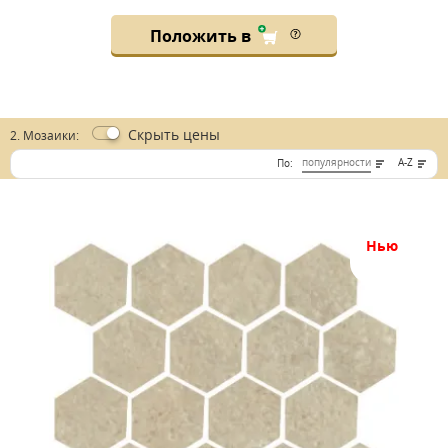
Положить в
Скрыть
цены
2. Мозаики:
популярности
A-Z
По:
нью