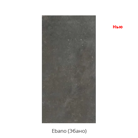
нью
Ebano (Эбано)