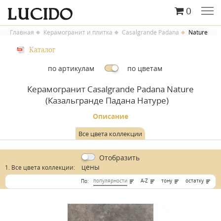
0
Главная
Керамогранит и плитка
Casalgrande Padana
Nature
Каталог
по артикулам
по цветам
Керамогранит Casalgrande Padana Nature
(Казальгранде Падана Натуре)
Описание
Все цвета коллекции
Отобразить
цены
1. Все цвета коллекции:
популярности
A-Z
тону
остатку
По: