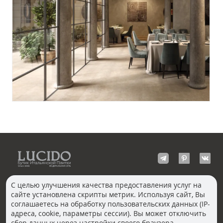
С целью улучшения качества предоставления услуг на
сайте установлена скрипты метрик. Используя сайт, Вы
КОНТАКТЫ
соглашаетесь на обработку пользовательских данных (IP-
Волгоград
адреса, cookie, параметры сессии). Вы может отключить
Москва, Пречистенка
Екатеринбург
сбор данных через настройки своего браузера.