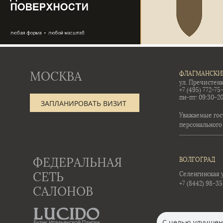
МОСКВА
ФЛАГМАНСКИ
ул. Пречистенк
+7 (495) 772-75
пн-пт: 09:30-20
ЗАПЛАНИРОВАТЬ ВИЗИТ
Уважаемые гос
персонального
ФЕДЕРАЛЬНАЯ
ВОЛГОГРАД
СЕТЬ
Селенгинская ул
+7 (8442) 98-3
САЛОНОВ
С целью улучшени