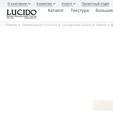
О компании
Клиентам
Услуги
Проектный отдел
Каталог
Текстура
Больши
Главная
Керамогранит и плитка
Casalgrande Padana
Meteor