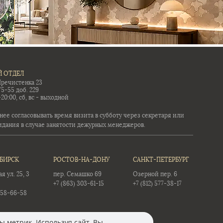
 ОТДЕЛ
Пречистенка 23
75-55 доб. 229
-20:00, сб, вс - выходной
ее согласовывать время визита в субботу через секретаря или
идания в случае занятости дежурных менеджеров.
БИРСК
РОСТОВ-НА-ДОНУ
САНКТ-ПЕТЕРБУРГ
 ул. 25, 3
пер. Семашко 69
Озерной пер. 6
+7 (863) 303-61-15
+7 (812) 577-38-17
358-66-58
ы метрик. Используя сайт, Вы