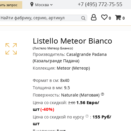
+7 (495) 772-75-55
Москва
ить запрос
0
0
Listello Meteor Bianco
(Листело Метеор Бианко)
Производитель:
Casalgrande Padana
(Казальгранде Падана)
Коллекция:
Meteor (Метеор)
Формат в см:
8x40
Толщина в мм:
9.5
Поверхность:
Naturale (Матовая)
1.56
Евро/
Цена со скидкой:
2.60
шт
(-40%)
155
Руб/
Цена со скидкой по курсу
:
шт
В наличии:
8
шт