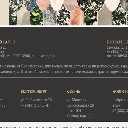
Й САЛОН
ПРОЕКТНЫЙ
а 23
Москва, ул. 
-55
+7 (495) 772-
:00, сб: 10:00-18:00, вс - выходной
пн-пт: 09:30
ти салона на Пречистенке, для экономии вашего времени рекомендуем заран
 менеджера. Это не обязательно, но может значительно сократить время ож
ЕКАТЕРИНБУРГ
КАЗАНЬ
НОВОСИ
. 11
ул. Чайковского 90
ул. Марселя
Фабричная
5-35
+7 (343) 278-18-41
Салимжанова 2В,
этаж
офис 104
+7 (383) 
+7 (960) 048-53-51
я качества предоставления услуг на сайте установлена скрипт