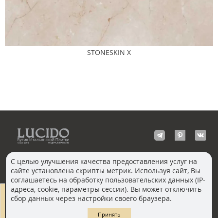
STONESKIN X
С целью улучшения качества предоставления услуг на
сайте установлена скрипты метрик. Используя сайт, Вы
КОНТАКТЫ
соглашаетесь на обработку пользовательских данных (IP-
Волгоград
адреса, cookie, параметры сессии). Вы может отключить
Москва, Пречистенка
Екатеринбург
сбор данных через настройки своего браузера.
Казань
Новосибирск
Ростов-на-Дону
Санкт-Петербург
Принять