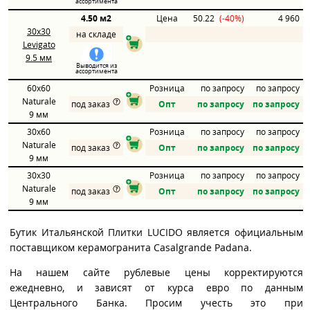
ассортимента
4.50 м2
Цена
50.22
(-40%)
4 960
30x30
на складе
Levigato
9.5 мм
Выводится из
ассортимента
60x60
Розница
по запросу
по запросу
Naturale
под заказ
Опт
по запросу
по запросу
9 мм
30x60
Розница
по запросу
по запросу
Naturale
под заказ
Опт
по запросу
по запросу
9 мм
30x30
Розница
по запросу
по запросу
Naturale
под заказ
Опт
по запросу
по запросу
9 мм
Бутик Итальянской Плитки LUCIDO является официальным
поставщиком керамогранита Casalgrande Padana.
На нашем сайте рублевые цены корректируются
ежедневно, и зависят от курса евро по данным
Центрального Банка. Просим учесть это при