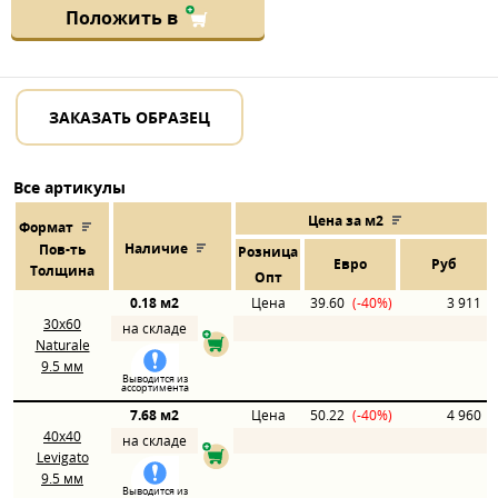
Положить в
ЗАКАЗАТЬ ОБРАЗЕЦ
Все артикулы
Цена за м2
Формат
Наличие
Пов
-
ть
Розница
Евро
Руб
Толщина
Опт
0.18 м2
Цена
39.60
(-40%)
3 911
30x60
на складе
Naturale
9.5 мм
Выводится из
ассортимента
7.68 м2
Цена
50.22
(-40%)
4 960
40x40
на складе
Levigato
9.5 мм
Выводится из