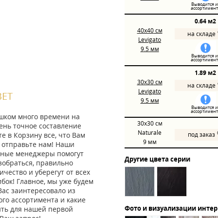
Выводится и
ассортимент
0.64 м2
40x40
см
на складе
Levigato
9.5 мм
Выводится и
ассортимент
1.89 м2
30x30
см
на складе
Levigato
ВЕТ
9.5 мм
Выводится и
ассортимент
ишком много времени на
30x30
см
ень точное составление
Naturale
те в Корзину все, что Вам
под заказ
9 мм
 отправьте нам! Наши
ные менеджеры помогут
Другие цвета серии
зобраться, правильно
ичество и уберегут от всех
ок! Главное, мы уже будем
Вас заинтересовало из
го ассортимента и какие
Фото и визуализации инте
ить для нашей первой