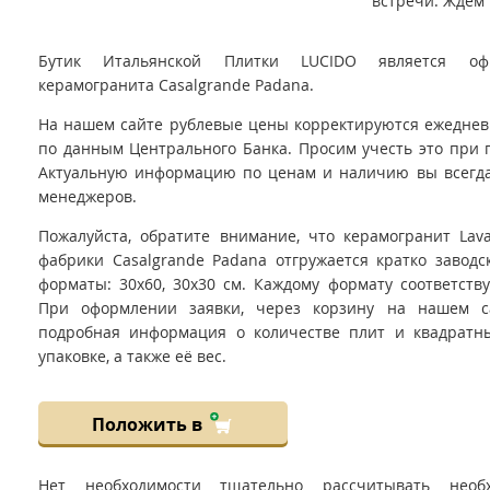
встречи. Ждём 
Бутик Итальянской Плитки LUCIDO является оф
керамогранита Casalgrande Padana.
На нашем сайте рублевые цены корректируются ежедневно
по данным Центрального Банка. Просим учесть это при 
Актуальную информацию по ценам и наличию вы всегда
менеджеров.
Пожалуйста, обратите внимание, что керамогранит Lav
фабрики Casalgrande Padana отгружается кратко заводс
форматы: 30x60, 30x30 см. Каждому формату соответству
При оформлении заявки, через корзину на нашем са
подробная информация о количестве плит и квадратн
упаковке, а также её вес.
Положить в
Нет необходимости тщательно рассчитывать необ