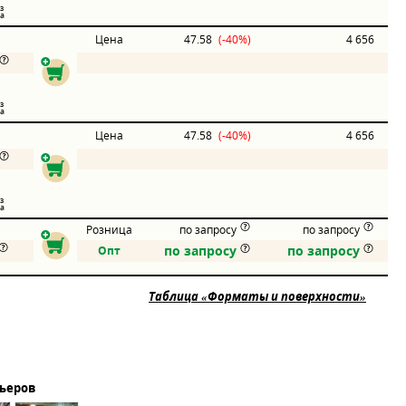
з
а
Цена
47.58
(-40%)
4 656
з
а
Цена
47.58
(-40%)
4 656
з
а
Розница
по запросу
по запросу
по запросу
по запросу
Опт
Таблица «Форматы и поверхности»
рьеров