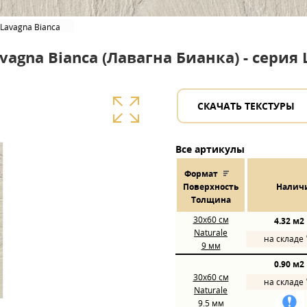
Lavagna Bianca
agna Bianca (Лавагна Бианка) - серия 
СКАЧАТЬ ТЕКСТУРЫ
Все артикулы
Формат
Пов
ерхнос
ть
Налич
Толщина
30x60
см
4.32 м2
Naturale
на складе
9 мм
0.90 м2
30x60
см
на складе
Naturale
9.5 мм