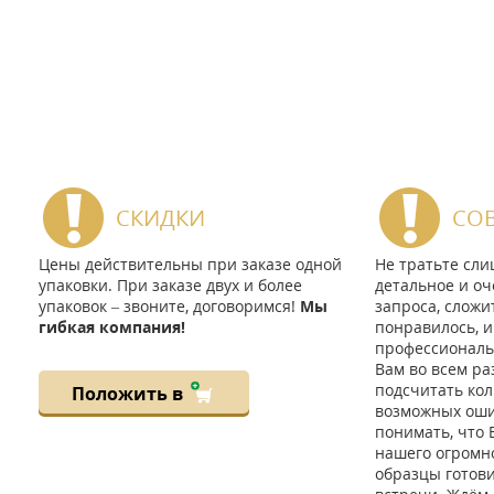
СКИДКИ
СО
Цены действительны при заказе одной
Не тратьте сл
упаковки. При заказе двух и более
детальное и оч
упаковок – звоните, договоримся!
Мы
запроса, сложи
гибкая компания!
понравилось, и
профессиональ
Вам во всем ра
подсчитать кол
Положить в
возможных ошиб
понимать, что 
нашего огромно
образцы готов