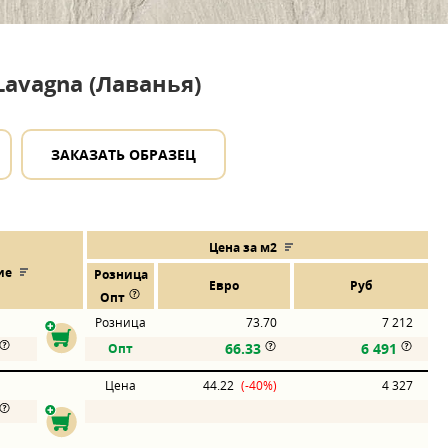
Lavagna (Лаванья)
ЗАКАЗАТЬ ОБРАЗЕЦ
Цена за м2
ие
Розница
Евро
Руб
Опт
Розница
73.70
7 212
66.33
6 491
Опт
Цена
44.22
(-40%)
4 327