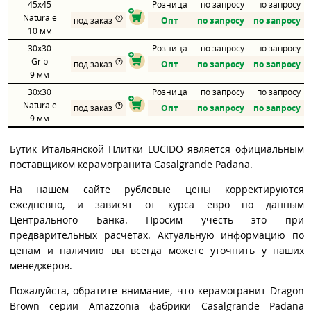
45x45
Розница
по запросу
по запросу
Naturale
под заказ
Опт
по запросу
по запросу
10 мм
30x30
Розница
по запросу
по запросу
Grip
под заказ
Опт
по запросу
по запросу
9 мм
30x30
Розница
по запросу
по запросу
Naturale
под заказ
Опт
по запросу
по запросу
9 мм
Бутик Итальянской Плитки LUCIDO является официальным
поставщиком керамогранита Casalgrande Padana.
На нашем сайте рублевые цены корректируются
ежедневно, и зависят от курса евро по данным
Центрального Банка. Просим учесть это при
предварительных расчетах. Актуальную информацию по
ценам и наличию вы всегда можете уточнить у наших
менеджеров.
Пожалуйста, обратите внимание, что керамогранит Dragon
Brown серии Amazzonia фабрики Casalgrande Padana