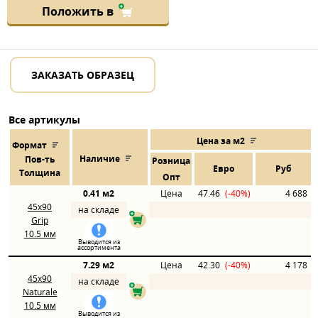
Положить в
ЗАКАЗАТЬ ОБРАЗЕЦ
Все артикулы
Цена за м2
Формат
Наличие
Пов
-
ть
Розница
Евро
Руб
Толщина
Опт
0.41 м2
Цена
47.46
(-40%)
4 688
45x90
на складе
Grip
10.5 мм
Выводится из
ассортимента
7.29 м2
Цена
42.30
(-40%)
4 178
45x90
на складе
Naturale
10.5 мм
Выводится из