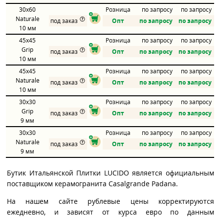
30x60
Розница
по запросу
по запросу
Naturale
под заказ
Опт
по запросу
по запросу
10 мм
45x45
Розница
по запросу
по запросу
Grip
под заказ
Опт
по запросу
по запросу
10 мм
45x45
Розница
по запросу
по запросу
Naturale
под заказ
Опт
по запросу
по запросу
10 мм
30x30
Розница
по запросу
по запросу
Grip
под заказ
Опт
по запросу
по запросу
9 мм
30x30
Розница
по запросу
по запросу
Naturale
под заказ
Опт
по запросу
по запросу
9 мм
Бутик Итальянской Плитки LUCIDO является официальным
поставщиком керамогранита Casalgrande Padana.
На нашем сайте рублевые цены корректируются
ежедневно, и зависят от курса евро по данным