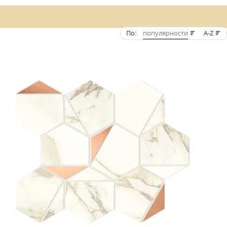
По:
популярности
A-Z