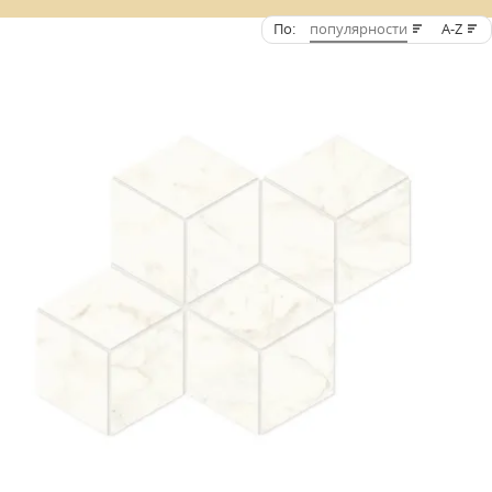
По:
популярности
A-Z