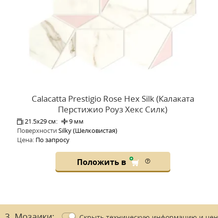
Calacatta Prestigio Rose Hex Silk (Калаката
Перстижио Роуз Хекс Силк)
21.5x29 см:
9 мм
Поверхности
Silky (Шелковистая)
Цена:
По запросу
Положить в
3. Мозаики:
Скрыть
техническую информацию и
це