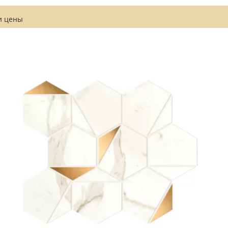
и
цены