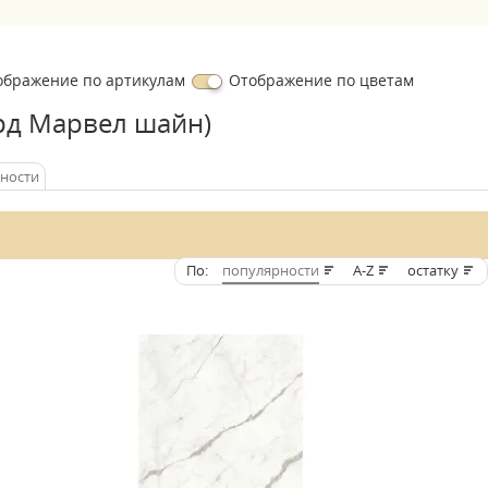
ображение
по артикулам
Отображение
по цветам
орд Марвел шайн)
хности
По:
популярности
A-Z
остатку