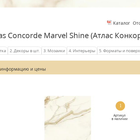
От
Каталог
as Concorde Marvel Shine (Атлас Конк
тка
2. Декоры в шт.
3. Мозаики
4. Интерьеры
5. Форматы и повер
 информацию и
цены
1
Артикул
в наличии