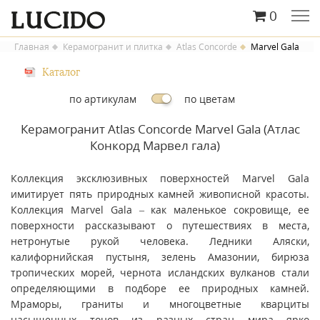
0
Главная
Керамогранит и плитка
Atlas Concorde
Marvel Gala
Каталог
по артикулам
по цветам
Керамогранит Atlas Concorde Marvel Gala (Атлас
Конкорд Марвел гала)
Коллекция эксклюзивных поверхностей Marvel Gala
имитирует пять природных камней живописной красоты.
Коллекция Marvel Gala – как маленькое сокровище, ее
поверхности рассказывают о путешествиях в места,
нетронутые рукой человека. Ледники Аляски,
калифорнийская пустыня, зелень Амазонии, бирюза
тропических морей, чернота исландских вулканов стали
определяющими в подборе ее природных камней.
Мраморы, граниты и многоцветные кварциты
насыщенных тонов из разных стран мира ярко