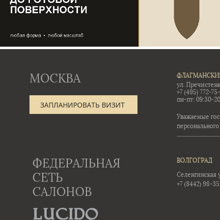
МОСКВА
ФЛАГМАНСКИ
ул. Пречистенк
+7 (495) 772-75
пн-пт: 09:30-20
ЗАПЛАНИРОВАТЬ ВИЗИТ
Уважаемые гос
персонального
ФЕДЕРАЛЬНАЯ
ВОЛГОГРАД
СЕТЬ
Селенгинская ул
+7 (8442) 98-3
САЛОНОВ