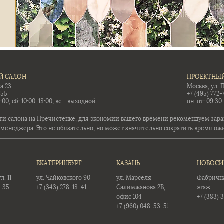
Й САЛОН
ПРОЕКТНЫЙ
а 23
Москва, ул. 
-55
+7 (495) 772-
:00, сб: 10:00-18:00, вс - выходной
пн-пт: 09:30
ти салона на Пречистенке, для экономии вашего времени рекомендуем заран
 менеджера. Это не обязательно, но может значительно сократить время ож
ЕКАТЕРИНБУРГ
КАЗАНЬ
НОВОСИ
. 11
ул. Чайковского 90
ул. Марселя
Фабричная
5-35
+7 (343) 278-18-41
Салимжанова 2В,
этаж
офис 104
+7 (383) 
+7 (960) 048-53-51