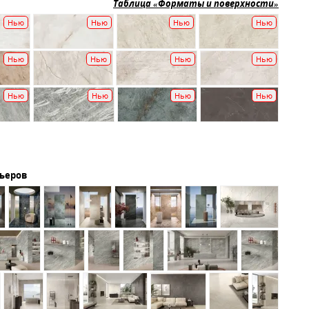
Таблица «Форматы и поверхности»
Нью
Нью
Нью
Нью
Нью
Нью
Нью
Нью
Нью
Нью
Нью
Нью
рьеров