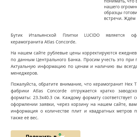
понимать, что 
нашего огромно
образцы готов
встречи. Ждём 
Бутик Итальянской Плитки LUCIDO является оф
керамогранита Atlas Concorde.
На нашем сайте рублевые цены корректируются ежедневно
по данным Центрального Банка. Просим учесть это при 
Актуальную информацию по ценам и наличию вы всегда
менеджеров.
Пожалуйста, обратите внимание, что керамогранит Hex T
фабрики Atlas Concorde отгружается кратко заводск
форматы: 23.3x40.3 см. Каждому формату соответствует 
оформлении заявки, через корзину на нашем сайте, вам
информация о количестве плит и квадратных метров пл
также её вес.
Положить в