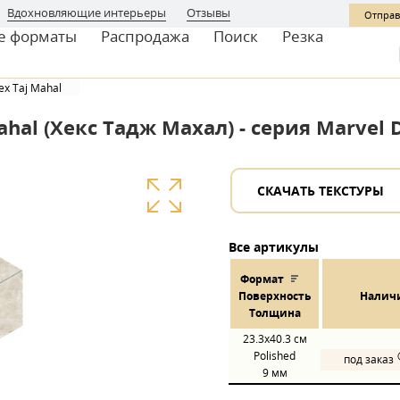
Вдохновляющие интерьеры
Отзывы
Отправ
е форматы
Распродажа
Поиск
Резка
ex Taj Mahal
hal (Хекс Тадж Махал) - серия Marvel 
СКАЧАТЬ ТЕКСТУРЫ
Все артикулы
Формат
Пов
ерхнос
ть
Налич
Толщина
23.3x40.3
см
Polished
под заказ
9 мм