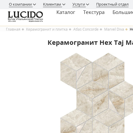
О компании
Клиентам
Услуги
Проектный отдел
Каталог
Текстура
Больши
Главная
Керамогранит и плитка
Atlas Concorde
Marvel Diva
H
Керамогранит Hex Taj Ma