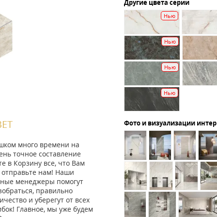
Другие цвета серии
Нью
Нью
Нью
Нью
ВЕТ
Фото и визуализации инте
ишком много времени на
ень точное составление
те в Корзину все, что Вам
 отправьте нам! Наши
ные менеджеры помогут
зобраться, правильно
ичество и уберегут от всех
ок! Главное, мы уже будем