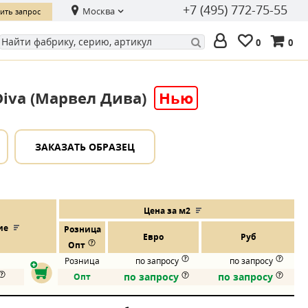
+7 (495) 772-75-55
Москва
ить запрос
0
0
Diva (Марвел Дива)
Нью
ЗАКАЗАТЬ ОБРАЗЕЦ
Цена за м2
ие
Розница
Евро
Руб
Опт
Розница
по запросу
по запросу
по запросу
по запросу
Опт