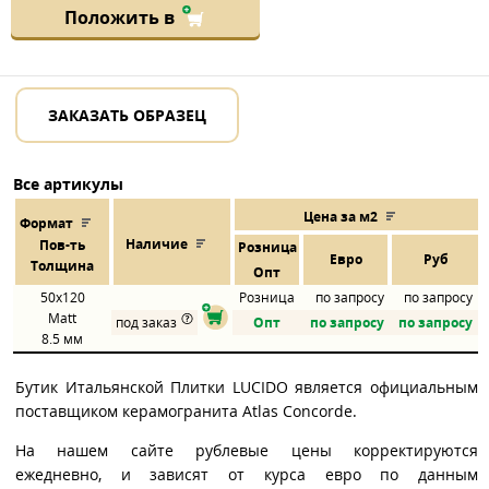
Положить в
ЗАКАЗАТЬ ОБРАЗЕЦ
Все артикулы
Цена за м2
Формат
Наличие
Пов
-
ть
Розница
Евро
Руб
Толщина
Опт
50x120
Розница
по запросу
по запросу
Matt
под заказ
Опт
по запросу
по запросу
8.5 мм
Бутик Итальянской Плитки LUCIDO является официальным
поставщиком керамогранита Atlas Concorde.
На нашем сайте рублевые цены корректируются
ежедневно, и зависят от курса евро по данным