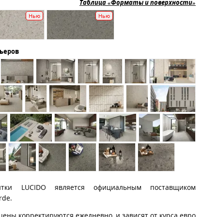
Таблица «Форматы и поверхности»
Нью
Нью
рьеров
итки LUCIDO является официальным поставщиком
rde.
цены корректируются ежедневно, и зависят от курса евро