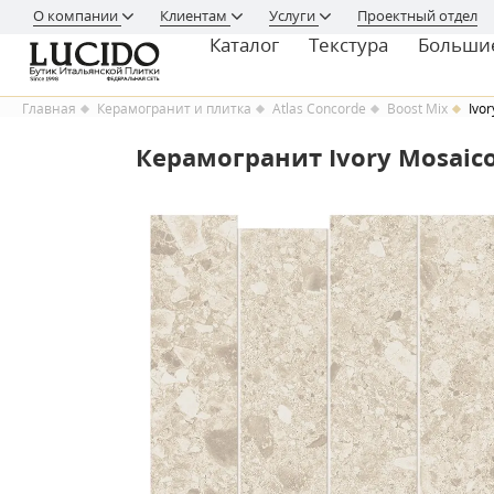
О компании
Клиентам
Услуги
Проектный отдел
Каталог
Текстура
Больши
Главная
Керамогранит и плитка
Atlas Concorde
Boost Mix
Ivor
Керамогранит Ivory Mosaico