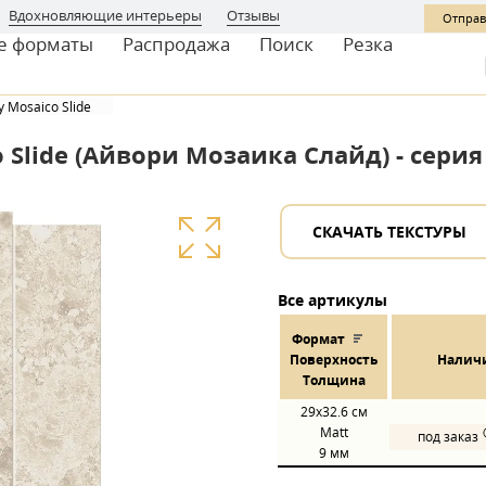
Вдохновляющие интерьеры
Отзывы
Отправ
е форматы
Распродажа
Поиск
Резка
y Mosaico Slide
 Slide (Айвори Мозаика Слайд) - серия
СКАЧАТЬ ТЕКСТУРЫ
Все артикулы
Формат
Пов
ерхнос
ть
Налич
Толщина
29x32.6
см
Matt
под заказ
9 мм