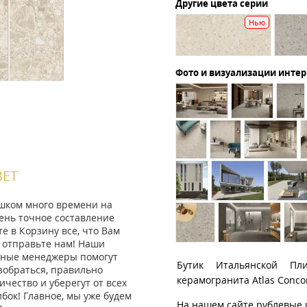
Другие цвета серии
Нью
Фото и визуализации инте
ВЕТ
ишком много времени на
ень точное составление
те в Корзину все, что Вам
 отправьте нам! Наши
ные менеджеры помогут
Бутик Итальянской Пл
зобраться, правильно
керамогранита Atlas Conco
ичество и уберегут от всех
ок! Главное, мы уже будем
На нашем сайте рублевые 