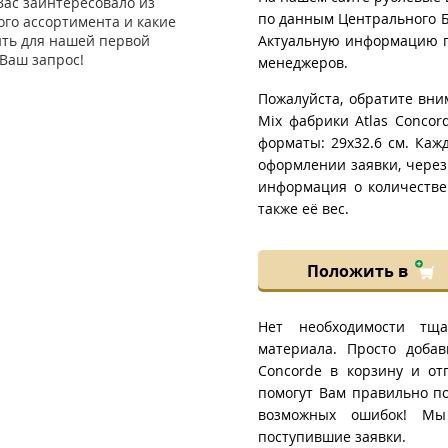
Вас заинтересовало из
по данным Центрального Б
го ассортимента и какие
ить для нашей первой
Актуальную информацию п
Ваш запрос!
менеджеров.
Пожалуйста, обратите вним
Mix фабрики Atlas Concor
форматы: 29x32.6 см. Каж
оформлении заявки, через
информация о количестве
также её вес.
Положить в
Нет необходимости тща
материала. Просто добав
Concorde в корзину и о
помогут Вам правильно по
возможных ошибок! Мы 
поступившие заявки.