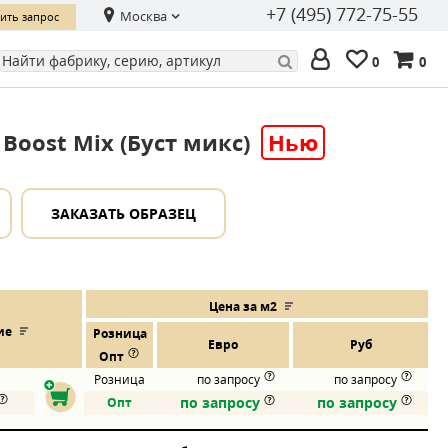
+7 (495) 772-75-55
Москва
ить запрос
0
0
 Boost Mix (Буст микс)
Нью
ЗАКАЗАТЬ ОБРАЗЕЦ
Цена за м2
ие
Розница
Евро
Руб
Опт
Розница
по запросу
по запросу
по запросу
по запросу
Опт