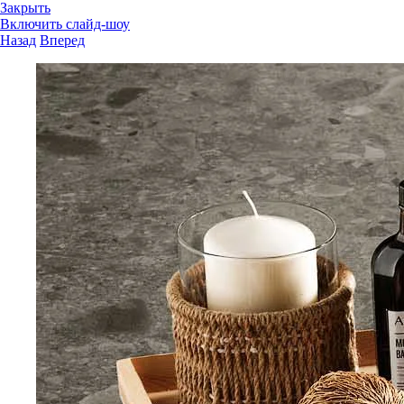
Закрыть
Включить слайд-шоу
Назад
Вперед