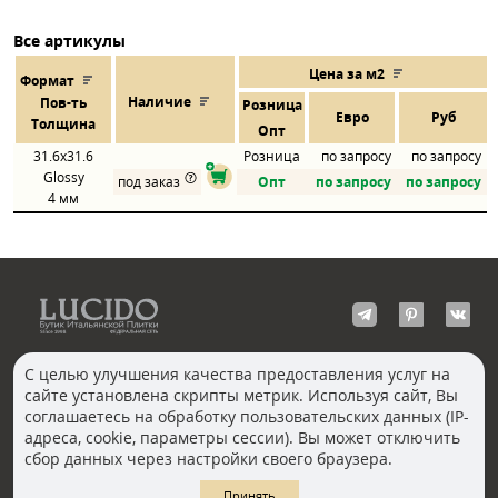
Все артикулы
Цена за м2
Формат
Наличие
Пов
-
ть
Розница
Евро
Руб
Толщина
Опт
31.6x31.6
Розница
по запросу
по запросу
Glossy
под заказ
Опт
по запросу
по запросу
4 мм
С целью улучшения качества предоставления услуг на
сайте установлена скрипты метрик. Используя сайт, Вы
КОНТАКТЫ
соглашаетесь на обработку пользовательских данных (IP-
Волгоград
адреса, cookie, параметры сессии). Вы может отключить
Москва, Пречистенка
Екатеринбург
сбор данных через настройки своего браузера.
Казань
Новосибирск
Ростов-на-Дону
Санкт-Петербург
Принять