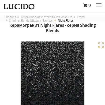
0
Главная
Керамическая и стеклянная мозаика
Trend
Shading Blends (Шадинг Блендс)
Night Flares
Керамогранит Night Flares - серия Shading
Blends