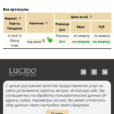
Все артикулы
Цена за м2
Формат
Наличие
Пов
-
ть
Розница
Евро
Руб
Толщина
Опт
31.6x31.6
Розница
по запросу
по запросу
Glossy
под заказ
Опт
по запросу
по запросу
4 мм
С целью улучшения качества предоставления услуг на
сайте установлена скрипты метрик. Используя сайт, Вы
КОНТАКТЫ
соглашаетесь на обработку пользовательских данных (IP-
Волгоград
адреса, cookie, параметры сессии). Вы может отключить
Москва, Пречистенка
Екатеринбург
сбор данных через настройки своего браузера.
Казань
Новосибирск
Ростов-на-Дону
Санкт-Петербург
Принять