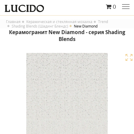
0
Главная
Керамическая и стеклянная мозаика
Trend
Shading Blends (Шадинг Блендс)
New Diamond
Керамогранит New Diamond - серия Shading
Blends