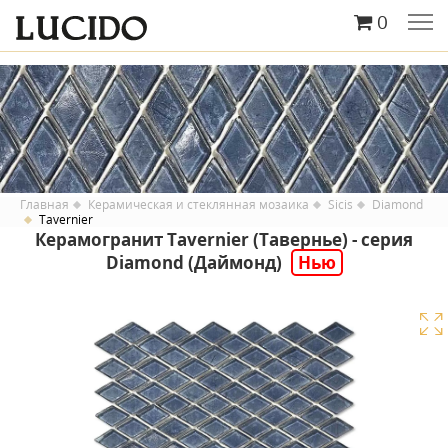
0
Главная
Керамическая и стеклянная мозаика
Sicis
Diamond
Tavernier
Керамогранит Tavernier (Тавернье) - серия
Diamond (Даймонд)
Нью