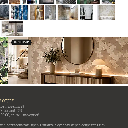
 ОТДЕЛ
Пречистенка 23
75-55 доб. 229
-20:00, сб, вс - выходной
ее согласовывать время визита в субботу через секретаря или