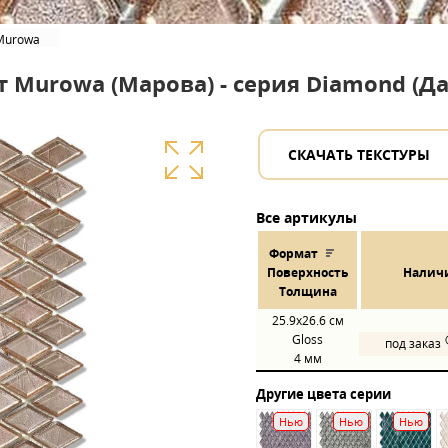
Murowa
 Murowa (Марова) - серия Diamond (
СКАЧАТЬ ТЕКСТУРЫ
Все артикулы
Формат
Пов
ерхнос
ть
Налич
Толщина
25.9x26.6
см
Gloss
под заказ
4 мм
Другие цвета серии
Нью
Нью
Нью