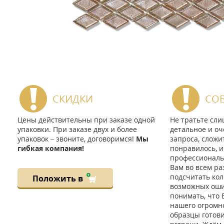
СКИДКИ
СО
Цены действительны при заказе одной
Не тратьте сл
упаковки. При заказе двух и более
детальное и оч
упаковок – звоните, договоримся!
Мы
запроса, сложи
гибкая компания!
понравилось, и
профессиональ
Вам во всем ра
подсчитать кол
Положить в
возможных ошиб
понимать, что 
нашего огромно
образцы готов