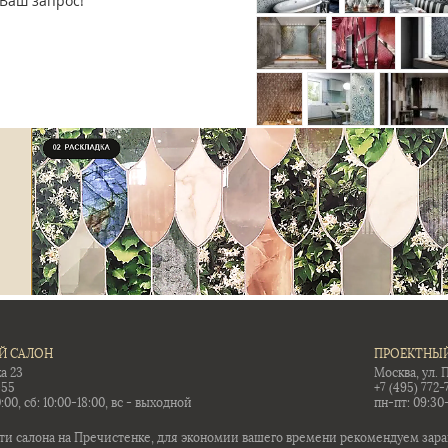
Ваш запрос!
Й САЛОН
ПРОЕКТНЫЙ
а 23
Москва, ул. 
-55
+7 (495) 772-
:00, сб: 10:00-18:00, вс - выходной
пн-пт: 09:30
ти салона на Пречистенке, для экономии вашего времени рекомендуем заран