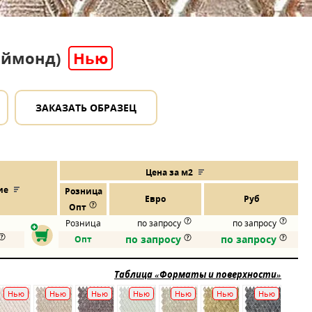
Даймонд)
Нью
ЗАКАЗАТЬ ОБРАЗЕЦ
Цена за м2
ие
Розница
Евро
Руб
Опт
Розница
по запросу
по запросу
по запросу
по запросу
Опт
Таблица «Форматы и поверхности»
Нью
Нью
Нью
Нью
Нью
Нью
Нью