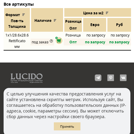
Все артикулы
Цена за м2
Формат
Наличие
Пов
-
ть
Розница
Евро
Руб
Толщина
Опт
1x1/28.6x28.6
Розница
по запросу
по запросу
Rettificato
под заказ
Опт
по запросу
по запросу
мм
С целью улучшения качества предоставления услуг на
сайте установлена скрипты метрик. Используя сайт, Вы
КОНТАКТЫ
соглашаетесь на обработку пользовательских данных (IP-
Волгоград
адреса, cookie, параметры сессии). Вы может отключить
Москва, Пречистенка
Екатеринбург
сбор данных через настройки своего браузера.
Казань
Новосибирск
Ростов-на-Дону
Санкт-Петербург
Принять
Челябинск