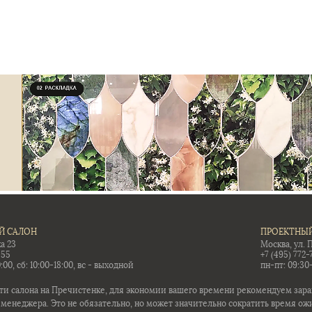
Й САЛОН
ПРОЕКТНЫЙ
а 23
Москва, ул. 
-55
+7 (495) 772-
:00, сб: 10:00-18:00, вс - выходной
пн-пт: 09:30
ти салона на Пречистенке, для экономии вашего времени рекомендуем заран
 менеджера. Это не обязательно, но может значительно сократить время ож