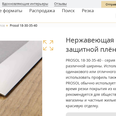
Вдохновляющие интерьеры
Отзывы
Отправ
е форматы
Распродажа
Поиск
Резка
лов
Prosol 18-30-35-40
Нержавеющая с
защитной плё
PROSOL 18-30-35-40 - сери
различной ширины. Исполь
одинакового или отличного
использовать профиль такж
PROSOL обычно используетс
время резки покрытия из к
рекомендуется для общест
магазины и частные жилые
красивую отделку.