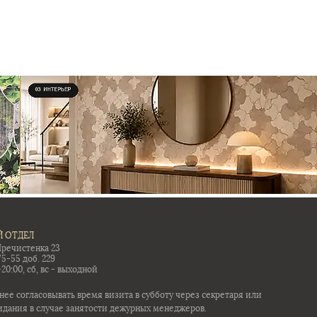
 ОТДЕЛ
Пречистенка 23
75-55 доб. 229
-20:00, сб, вс - выходной
ее согласовывать время визита в субботу через секретаря или
идания в случае занятости дежурных менеджеров.