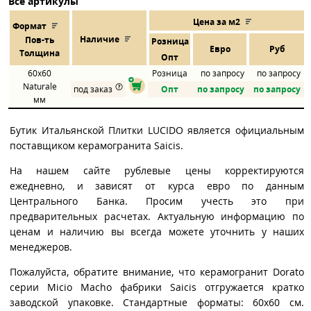
Все артикулы
Цена за м2
Формат
Наличие
Пов
-
ть
Розница
Евро
Руб
Толщина
Опт
60x60
Розница
по запросу
по запросу
Naturale
под заказ
Опт
по запросу
по запросу
мм
Бутик Итальянской Плитки LUCIDO является официальным
поставщиком керамогранита Saicis.
На нашем сайте рублевые цены корректируются
ежедневно, и зависят от курса евро по данным
Центрального Банка. Просим учесть это при
предварительных расчетах. Актуальную информацию по
ценам и наличию вы всегда можете уточнить у наших
менеджеров.
Пожалуйста, обратите внимание, что керамогранит Dorato
серии Micio Macho фабрики Saicis отгружается кратко
заводской упаковке. Стандартные форматы: 60x60 см.